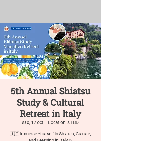
5th Annual Shiatsu
Study & Cultural
Retreat in Italy
sáb, 17 oct
  |  
Location is TBD
🇮🇹 Immerse Yourself in Shiatsu, Culture,
and Learning in Italy ✨