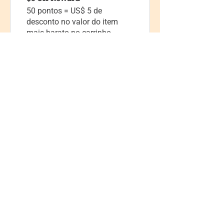
50 pontos = US$ 5 de
desconto no valor do item
mais barato no carrinho
$10 Off Reward
75 pontos = US$ 10 de
desconto no valor do item
mais barato no carrinho
Five Lights Center of Shiatsu in NYC is a nonprofit educational and
cultural organization dedicated to the promotion and understanding
of the Eastern Healing Arts.
We help to establish a more peaceful and meaningful world by
teaching people how to touch with love, kindness and purpose.
© 2026 Copyright, Five Lights Center, Inc. 501(c)(3)